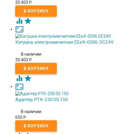
20 403
Р



Катушка электромагнитная EEeX-0506 DC24V
В наличии
20 403
Р



Адаптер РТК-230.05.150
В наличии
650
Р