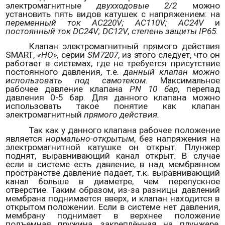
электромагнитные
двухходовые 2/2
можно
установить пять видов катушек с напряжением: на
переменный ток
AC
220
V
;
AC
110
V
;
AC
24
V
и
постоянный ток
DC
24
V
;
DC
12
V
, степень защиты
IP
65.
Клапан электромагнитный прямого действия
SMART
,
«НО»,
серии
SM
7207
, из этого следует, что он
работает в системах, где не требуется присутствие
постоянного давления, т.е
. данный клапан можно
использовать под самотеком.
Максимальное
рабочее давление клапана
PN
10 бар
, перепад
давления 0-5 бар. Для данного клапана можно
использовать такое понятие как клапан
электромагнитный
прямого действия.
Так как у данного клапана рабочее положение
является
нормально-открытым
, без напряжения на
электромагнитной катушке он открыт. Плунжер
поднят, выравнивающий канал открыт. В случае
если в системе есть давление, в над мембранном
пространстве давление падает, т.к. выравнивающий
канал больше в диаметре, чем перепускное
отверстие. Таким образом, из-за разницы давлений
мембрана поднимается вверх, и клапан находится в
открытом положении. Если в системе нет давления,
мембрану поднимает в верхнее положение
подъемная пружина, закреплённая на плунжере,