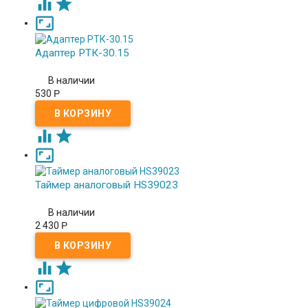



Адаптер РТК-30.15
В наличии
530
Р



Таймер аналоговый HS39023
В наличии
2 430
Р


