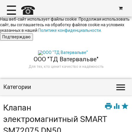
☰
☎
Наш веб-сайт использует файлы cookie. Продолжая использовать
сайт, вы соглашаетесь на обработку файлов сookie на условиях
указанных в нашей
Политике конфиденциальности
.
Подтверждаю
ООО "ТД Ватервальве"
Для тех, кто ценит качество и надёжность

Категории



Клапан
электромагнитный SMART
SM72075 DN50