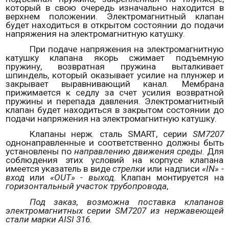
который в свою очередь изначально находится в
верхнем положении. Электромагнитный клапан
будет находиться в открытом состоянии до подачи
напряжения на электромагнитную катушку.
При подаче напряжения на электромагнитную
катушку клапана якорь сжимает подъемную
пружину, возвратная пружина выталкивает
шпиндель, который оказывает усилие на плунжер и
закрывает выравнивающий канал. Мембрана
прижимается к седлу за счет усилия возвратной
пружины и перепада давления. Электромагнитный
клапан будет находиться в закрытом состоянии до
подачи напряжения на электромагнитную катушку.
Клапаны нерж. сталь
SMART
, серии
SM
7207
однонаправленные и соответственно должны быть
установлены по
направлению движения среды
. Для
соблюдения этих условий на корпусе клапана
имеется указатель в виде
стрелки
или надписи
«
IN
» -
вход
или
«
OUT
» - выход.
Клапан монтируется на
горизонтальный участок трубопровода
,
Под заказ, возможна поставка клапанов
электромагнитных серии
SM
7207 из нержавеющей
стали марки
AISI
316.