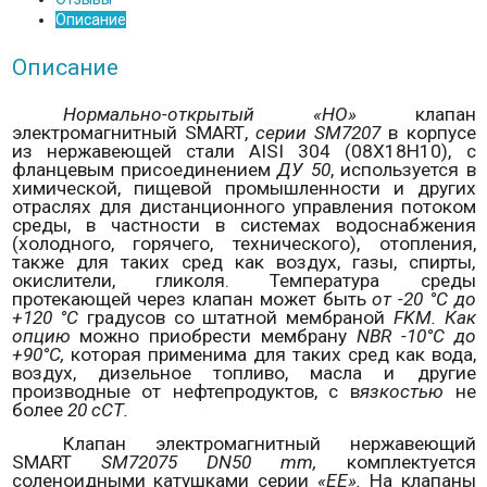
Описание
Описание
Нормально-открытый «НО»
клапан
электромагнитный
SMART
,
серии
SM
7207
в корпусе
из нержавеющей стали
AISI
304 (08Х18Н10), с
фланцевым присоединением
ДУ 50
, используется в
химической, пищевой промышленности и других
отраслях для дистанционного управления потоком
среды, в частности в системах водоснабжения
(холодного, горячего, технического), отопления,
также для таких сред как воздух, газы, спирты,
окислители, гликоля. Температура среды
протекающей через клапан может быть
от -20 °С до
+120 °С
градусов со штатной мембраной
FKM
. Как
опцию
можно приобрести мембрану
NBR
-10°С до
+90°С,
которая применима для таких сред как вода,
воздух, дизельное топливо, масла и другие
производные от нефтепродуктов, с в
язкостью
не
более
20 сСТ.
Клапан электромагнитный нержавеющий
SMART
SM
72075
DN
50
mm
,
комплектуется
соленоидными катушками серии
«
EE
».
На клапаны