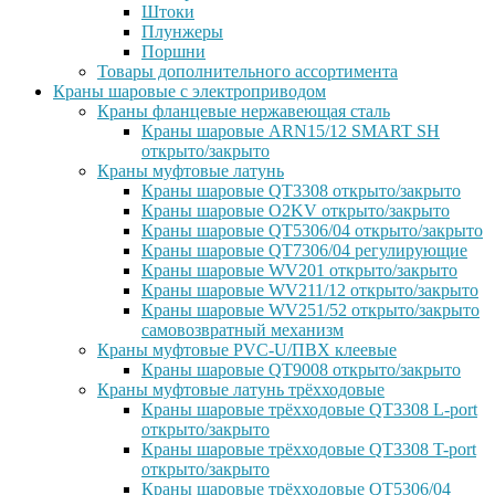
Штоки
Плунжеры
Поршни
Товары дополнительного ассортимента
Краны шаровые с электроприводом
Краны фланцевые нержавеющая сталь
Краны шаровые ARN15/12 SMART SH
открыто/закрыто
Краны муфтовые латунь
Краны шаровые QT3308 открыто/закрыто
Краны шаровые O2KV открыто/закрыто
Краны шаровые QT5306/04 открыто/закрыто
Краны шаровые QT7306/04 регулирующие
Краны шаровые WV201 открыто/закрыто
Краны шаровые WV211/12 открыто/закрыто
Краны шаровые WV251/52 открыто/закрыто
самовозвратный механизм
Краны муфтовые PVC-U/ПВХ клеевые
Краны шаровые QT9008 открыто/закрыто
Краны муфтовые латунь трёхходовые
Краны шаровые трёхходовые QT3308 L-port
открыто/закрыто
Краны шаровые трёхходовые QT3308 T-port
открыто/закрыто
Краны шаровые трёхходовые QT5306/04