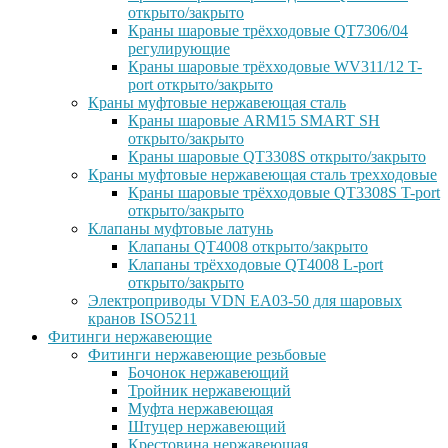
открыто/закрыто
Краны шаровые трёхходовые QT7306/04
регулирующие
Краны шаровые трёхходовые WV311/12 T-
port открыто/закрыто
Краны муфтовые нержавеющая сталь
Краны шаровые ARM15 SMART SH
открыто/закрыто
Краны шаровые QT3308S открыто/закрыто
Краны муфтовые нержавеющая сталь трехходовые
Краны шаровые трёхходовые QT3308S T-port
открыто/закрыто
Клапаны муфтовые латунь
Клапаны QT4008 открыто/закрыто
Клапаны трёхходовые QT4008 L-port
открыто/закрыто
Электроприводы VDN EA03-50 для шаровых
кранов ISO5211
Фитинги нержавеющие
Фитинги нержавеющие резьбовые
Бочонок нержавеющий
Тройник нержавеющий
Муфта нержавеющая
Штуцер нержавеющий
Крестовина нержавеющая