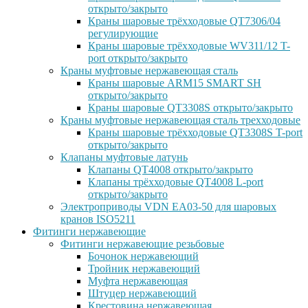
открыто/закрыто
Краны шаровые трёхходовые QT7306/04
регулирующие
Краны шаровые трёхходовые WV311/12 T-
port открыто/закрыто
Краны муфтовые нержавеющая сталь
Краны шаровые ARM15 SMART SH
открыто/закрыто
Краны шаровые QT3308S открыто/закрыто
Краны муфтовые нержавеющая сталь трехходовые
Краны шаровые трёхходовые QT3308S T-port
открыто/закрыто
Клапаны муфтовые латунь
Клапаны QT4008 открыто/закрыто
Клапаны трёхходовые QT4008 L-port
открыто/закрыто
Электроприводы VDN EA03-50 для шаровых
кранов ISO5211
Фитинги нержавеющие
Фитинги нержавеющие резьбовые
Бочонок нержавеющий
Тройник нержавеющий
Муфта нержавеющая
Штуцер нержавеющий
Крестовина нержавеющая