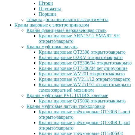
Штоки
Плунжеры
Поршни
Товары дополнительного ассортимента
Краны шаровые с электроприводом
Краны фланцевые нержавеющая сталь
Краны шаровые ARN15/12 SMART SH
открыто/закрыто
Краны муфтовые латунь
Краны шаровые QT3308 открыто/закрыто
Краны шаровые O2KV открыто/закрыто
Краны шаровые QT5306/04 открыто/закрыто
Краны шаровые QT7306/04 регулирующие
Краны шаровые WV201 открыто/закрыто
Краны шаровые WV211/12 открыто/закрыто
Краны шаровые WV251/52 открыто/закрыто
самовозвратный механизм
Краны муфтовые PVC-U/ПВХ клеевые
Краны шаровые QT9008 открыто/закрыто
Краны муфтовые латунь трёхходовые
Краны шаровые трёхходовые QT3308 L-port
открыто/закрыто
Краны шаровые трёхходовые QT3308 T-port
открыто/закрыто
Краны шаровые трёхходовые QT5306/04