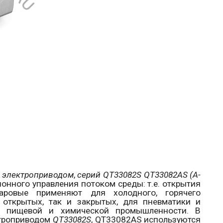
 электроприводом
,
серий
QT
33082
S
QT
33082
AS
(
A
-
онного управления потоком среды: т.е. открытия
овые применяют для холодного, горячего
 открытых, так и закрытых, для пневматики и
в пищевой и химической промышленности. В
ктроприводом
QT
33082
S
,
QT
33082
AS
используются