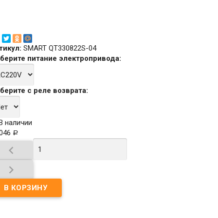
тикул:
SMART QT330822S-04
берите
питание электропривода
:
берите
с реле возврата
:
В наличии
 046
Р

