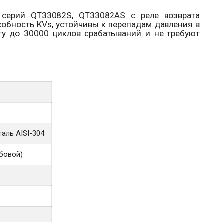
серий
QT
33082
S
,
QT
33082
AS
с реле возврата
собность
KVs
, устойчивы к перепадам давления в
ту до 30000 циклов срабатываний и не требуют
аль AISI-304
бовой)