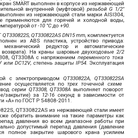
 кран
SMART
выполнен в корпусе из нержавеющей
ительной внутренней (муфтовой)
резьбой
G
1/2"
р выполнен из нержавеющей стали марки
AISI
304,
е применяются для горячей и холодной воды,
температурой
от -10 °С до +90.
T
QT
330822
S
,
QT
330822
AS
DN
15
mm
,
комплектуется
ыполнен из
ABS
пластика, устройство привода:
, механический редуктор и автоматические
е возврата). На краны шаровые
двухходовые 2/2
308,
QT
3308
A
с напряжением
переменного тока
V
или
DC
12
V
, степень защиты
IP
54.
Эксплуатация
ой с электроприводом
QT
330822
A
,
QT
330822
SA
ление осуществляется по
трех точечной схеме
ривод
серии
QT
3308,
QT
3308
A
выполняет поворот
е/закрытие) за
12-16 секунд
в зависимости от
и «А» по ГОСТ Р 54808-2011.
0822
S
,
QT
330822
AS
из нержавеющей стали имеет
акже обратить внимание на такие параметры как
епад давления во всем диапазоне работы при
мально допустимый перепад давления (давление
тся полное закрытие шарового крана усилием