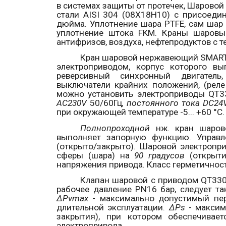
в системах защиты от протечек, Шаровой
стали
AISI
304 (08Х18Н10) с присоедин
дюйма.
Уплотнение шара
PTFE, сам ша
уплотнение штока
FKM
. Краны шаровы
антифризов, воздуха, нефтепродуктов
с 
Кран шаровой нержавеющий
SMAR
электроприводом, корпус которого в
реверсивный синхронный двигатель
выключатели крайних положений, (рел
можно установить электроприводы
QT
3
AC
230
V
50/60Гц
, постоянного тока
DC
24
при окружающей температуре -5... +60 °С.
Полнопроходной
нж. кран шаров
выполняет запорную функцию. Управ
(открыто/закрыто). Шаровой электроп
сферы (шара) на
90 градусов
(открыти
напряжения привода.
Класс герметичност
Клапан шаровой с приводом
QT
33
рабочее давление
PN
16 бар, следует т
∆Pvmax
- максимально допустимый пер
длительной эксплуатации.
∆Ps
- макси
закрытия), при котором обеспечивае
электропривода.