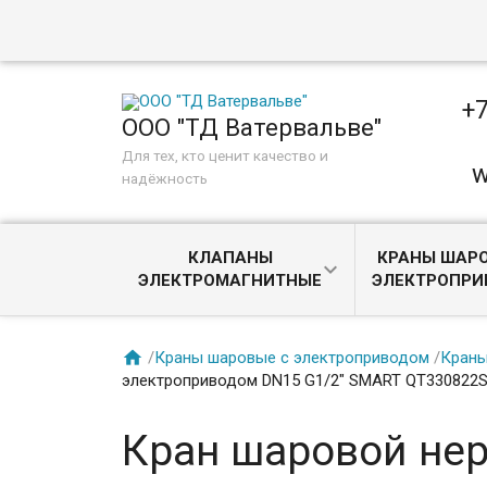
+7
ООО "ТД Ватервальве"
Для тех, кто ценит качество и
w
надёжность
КЛАПАНЫ
КРАНЫ ШАРО
ЭЛЕКТРОМАГНИТНЫЕ
ЭЛЕКТРОПР

/
Краны шаровые с электроприводом
/
Краны
электроприводом DN15 G1/2" SMART QT330822
Кран шаровой не