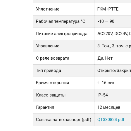
Уплотнение
FKM+PTFE
Рабочая температура °С
-10 — 90
Питание электропривода
AC220V, DC24V,
Управление
3. Точ., 3. точ. 
С реле возврата
Да, Нет
Тип привода
Открыто/Закры
Время открытия
t -16 сек.
Класс защиты
IP-54
Гарантия
12 месяцев
Ссылка на техпаспорт (pdf)
QT33082S.pdf