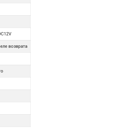
 DC12V
с реле возврата
то