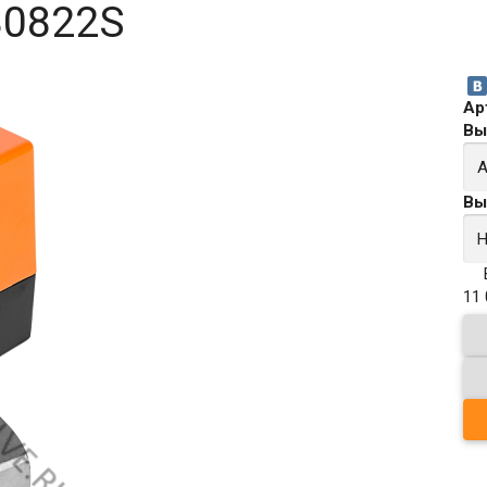
30822S
Ар
Вы
Вы
11