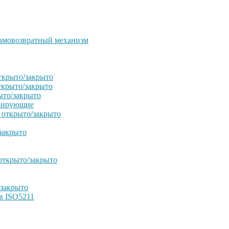
амовозвратный механизм
ткрыто/закрыто
ткрыто/закрыто
ыто/закрыто
улирующие
 открыто/закрыто
закрыто
открыто/закрыто
/закрыто
в ISO5211