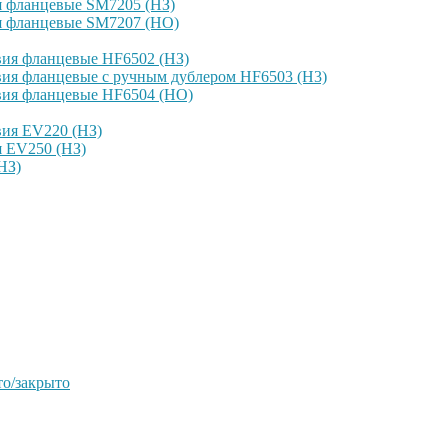
я фланцевые SM7205 (НЗ)
я фланцевые SM7207 (НО)
вия фланцевые HF6502 (НЗ)
ия фланцевые с ручным дублером HF6503 (Н3)
вия фланцевые HF6504 (НО)
вия EV220 (НЗ)
я EV250 (НЗ)
НЗ)
о/закрыто