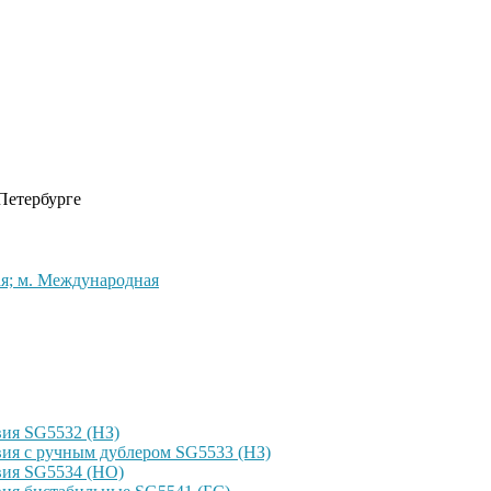
 Петербурге
кая; м. Международная
ия SG5532 (НЗ)
ия с ручным дублером SG5533 (НЗ)
вия SG5534 (НО)