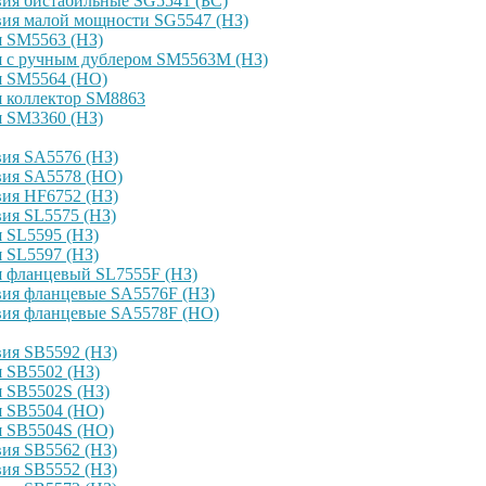
ия бистабильные SG5541 (БС)
вия малой мощности SG5547 (НЗ)
я SM5563 (НЗ)
я с ручным дублером SM5563M (НЗ)
я SM5564 (НО)
я коллектор SM8863
я SM3360 (НЗ)
ия SA5576 (НЗ)
вия SA5578 (НО)
ия HF6752 (НЗ)
ия SL5575 (НЗ)
 SL5595 (НЗ)
 SL5597 (НЗ)
я фланцевый SL7555F (НЗ)
вия фланцевые SA5576F (НЗ)
вия фланцевые SA5578F (НО)
ия SB5592 (НЗ)
 SB5502 (НЗ)
 SB5502S (НЗ)
я SB5504 (НО)
я SB5504S (НО)
ия SB5562 (НЗ)
ия SB5552 (НЗ)