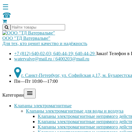
☰
☎
ООО "ТД Ватервальве"
Для тех, кто ценит качество и надёжность
+7 (812) 640-02-03; 640-44-19; 640-44-29
Заказ! Телефон в
watervalve@mail.ru / 6400203@mail.ru
г. Санкт-Петербург, ул. Софийская д.17, м. Бухарестс
Пн—Пт 10:00—17:00

Категории
Клапаны электромагнитные
Клапаны электромагнитные для воды и воздуха
Клапаны электромагнитные непрямого действ
Клапаны электромагнитные непрямого действ
Клапаны электромагнитные непрямого дейст