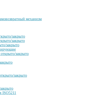
амовозвратный механизм
ткрыто/закрыто
ткрыто/закрыто
ыто/закрыто
улирующие
 открыто/закрыто
закрыто
открыто/закрыто
/закрыто
в ISO5211