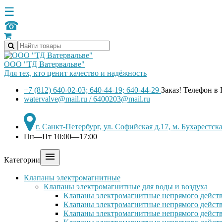
☰
☎
ООО "ТД Ватервальве"
Для тех, кто ценит качество и надёжность
+7 (812) 640-02-03; 640-44-19; 640-44-29
Заказ! Телефон в
watervalve@mail.ru / 6400203@mail.ru
г. Санкт-Петербург, ул. Софийская д.17, м. Бухарестс
Пн—Пт 10:00—17:00

Категории
Клапаны электромагнитные
Клапаны электромагнитные для воды и воздуха
Клапаны электромагнитные непрямого действ
Клапаны электромагнитные непрямого действ
Клапаны электромагнитные непрямого дейст