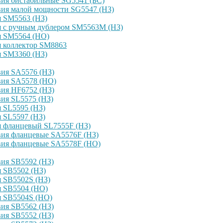
ия бистабильные SG5541 (БС)
вия малой мощности SG5547 (НЗ)
я SM5563 (НЗ)
я с ручным дублером SM5563M (НЗ)
я SM5564 (НО)
я коллектор SM8863
я SM3360 (НЗ)
ия SA5576 (НЗ)
вия SA5578 (НО)
ия HF6752 (НЗ)
ия SL5575 (НЗ)
 SL5595 (НЗ)
 SL5597 (НЗ)
я фланцевый SL7555F (НЗ)
вия фланцевые SA5576F (НЗ)
вия фланцевые SA5578F (НО)
ия SB5592 (НЗ)
 SB5502 (НЗ)
 SB5502S (НЗ)
я SB5504 (НО)
я SB5504S (НО)
ия SB5562 (НЗ)
ия SB5552 (НЗ)