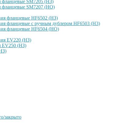
я фланцевые SM7205 (НЗ)
я фланцевые SM7207 (НО)
вия фланцевые HF6502 (НЗ)
ия фланцевые с ручным дублером HF6503 (Н3)
вия фланцевые HF6504 (НО)
вия EV220 (НЗ)
я EV250 (НЗ)
НЗ)
о/закрыто