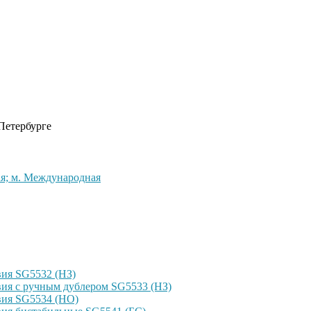
 Петербурге
кая; м. Международная
ия SG5532 (НЗ)
ия с ручным дублером SG5533 (НЗ)
вия SG5534 (НО)