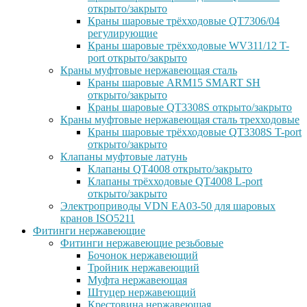
открыто/закрыто
Краны шаровые трёхходовые QT7306/04
регулирующие
Краны шаровые трёхходовые WV311/12 T-
port открыто/закрыто
Краны муфтовые нержавеющая сталь
Краны шаровые ARM15 SMART SH
открыто/закрыто
Краны шаровые QT3308S открыто/закрыто
Краны муфтовые нержавеющая сталь трехходовые
Краны шаровые трёхходовые QT3308S T-port
открыто/закрыто
Клапаны муфтовые латунь
Клапаны QT4008 открыто/закрыто
Клапаны трёхходовые QT4008 L-port
открыто/закрыто
Электроприводы VDN EA03-50 для шаровых
кранов ISO5211
Фитинги нержавеющие
Фитинги нержавеющие резьбовые
Бочонок нержавеющий
Тройник нержавеющий
Муфта нержавеющая
Штуцер нержавеющий
Крестовина нержавеющая