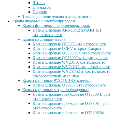
Штоки
Плунжеры
Поршни
Товары дополнительного ассортимента
Краны шаровые с электроприводом
Краны фланцевые нержавеющая сталь
Краны шаровые ARN15/12 SMART SH
открыто/закрыто
Краны муфтовые латунь
Краны шаровые QT3308 открыто/закрыто
Краны шаровые O2KV открыто/закрыто
Краны шаровые QT5306/04 открыто/закрыто
Краны шаровые QT7306/04 регулирующие
Краны шаровые WV201 открыто/закрыто
Краны шаровые WV211/12 открыто/закрыто
Краны шаровые WV251/52 открыто/закрыто
самовозвратный механизм
Краны муфтовые PVC-U/ПВХ клеевые
Краны шаровые QT9008 открыто/закрыто
Краны муфтовые латунь трёхходовые
Краны шаровые трёхходовые QT3308 L-port
открыто/закрыто
Краны шаровые трёхходовые QT3308 T-port
открыто/закрыто
Краны шаровые трёхходовые QT5306/04