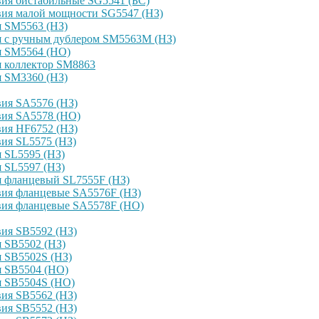
ия бистабильные SG5541 (БС)
вия малой мощности SG5547 (НЗ)
я SM5563 (НЗ)
я с ручным дублером SM5563M (НЗ)
я SM5564 (НО)
я коллектор SM8863
я SM3360 (НЗ)
ия SA5576 (НЗ)
вия SA5578 (НО)
ия HF6752 (НЗ)
ия SL5575 (НЗ)
 SL5595 (НЗ)
 SL5597 (НЗ)
я фланцевый SL7555F (НЗ)
вия фланцевые SA5576F (НЗ)
вия фланцевые SA5578F (НО)
ия SB5592 (НЗ)
 SB5502 (НЗ)
 SB5502S (НЗ)
я SB5504 (НО)
я SB5504S (НО)
ия SB5562 (НЗ)
ия SB5552 (НЗ)