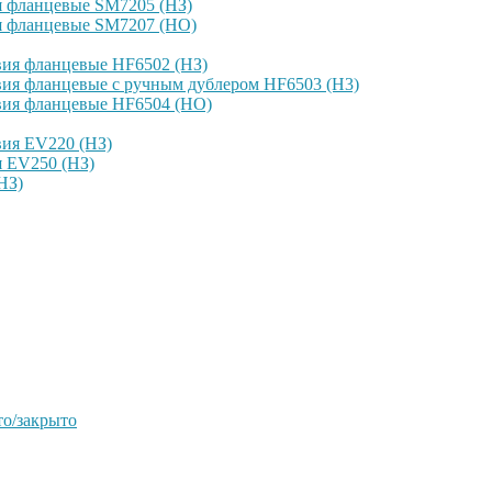
я фланцевые SM7205 (НЗ)
я фланцевые SM7207 (НО)
вия фланцевые HF6502 (НЗ)
ия фланцевые с ручным дублером HF6503 (Н3)
вия фланцевые HF6504 (НО)
вия EV220 (НЗ)
я EV250 (НЗ)
НЗ)
о/закрыто