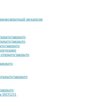
амовозвратный механизм
ткрыто/закрыто
ткрыто/закрыто
ыто/закрыто
улирующие
 открыто/закрыто
закрыто
открыто/закрыто
/закрыто
в ISO5211