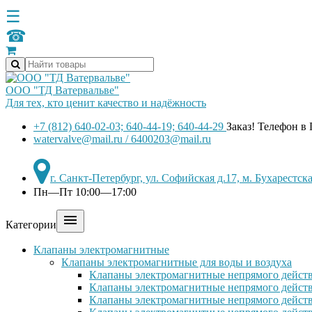
☰
☎
ООО "ТД Ватервальве"
Для тех, кто ценит качество и надёжность
+7 (812) 640-02-03; 640-44-19; 640-44-29
Заказ! Телефон в
watervalve@mail.ru / 6400203@mail.ru
г. Санкт-Петербург, ул. Софийская д.17, м. Бухарестс
Пн—Пт 10:00—17:00

Категории
Клапаны электромагнитные
Клапаны электромагнитные для воды и воздуха
Клапаны электромагнитные непрямого действ
Клапаны электромагнитные непрямого действ
Клапаны электромагнитные непрямого дейст