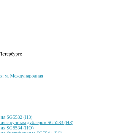
 Петербурге
кая; м. Международная
ия SG5532 (НЗ)
ия с ручным дублером SG5533 (НЗ)
вия SG5534 (НО)