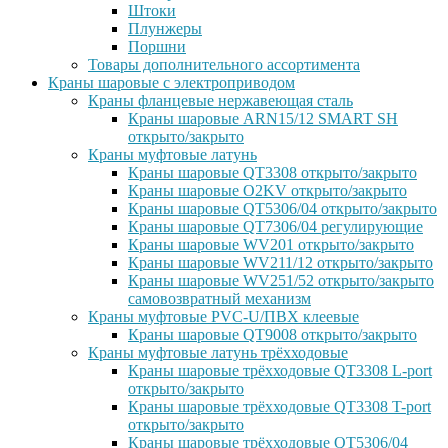
Штоки
Плунжеры
Поршни
Товары дополнительного ассортимента
Краны шаровые с электроприводом
Краны фланцевые нержавеющая сталь
Краны шаровые ARN15/12 SMART SH
открыто/закрыто
Краны муфтовые латунь
Краны шаровые QT3308 открыто/закрыто
Краны шаровые O2KV открыто/закрыто
Краны шаровые QT5306/04 открыто/закрыто
Краны шаровые QT7306/04 регулирующие
Краны шаровые WV201 открыто/закрыто
Краны шаровые WV211/12 открыто/закрыто
Краны шаровые WV251/52 открыто/закрыто
самовозвратный механизм
Краны муфтовые PVC-U/ПВХ клеевые
Краны шаровые QT9008 открыто/закрыто
Краны муфтовые латунь трёхходовые
Краны шаровые трёхходовые QT3308 L-port
открыто/закрыто
Краны шаровые трёхходовые QT3308 T-port
открыто/закрыто
Краны шаровые трёхходовые QT5306/04