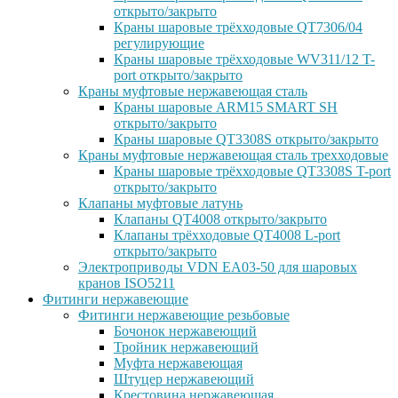
открыто/закрыто
Краны шаровые трёхходовые QT7306/04
регулирующие
Краны шаровые трёхходовые WV311/12 T-
port открыто/закрыто
Краны муфтовые нержавеющая сталь
Краны шаровые ARM15 SMART SH
открыто/закрыто
Краны шаровые QT3308S открыто/закрыто
Краны муфтовые нержавеющая сталь трехходовые
Краны шаровые трёхходовые QT3308S T-port
открыто/закрыто
Клапаны муфтовые латунь
Клапаны QT4008 открыто/закрыто
Клапаны трёхходовые QT4008 L-port
открыто/закрыто
Электроприводы VDN EA03-50 для шаровых
кранов ISO5211
Фитинги нержавеющие
Фитинги нержавеющие резьбовые
Бочонок нержавеющий
Тройник нержавеющий
Муфта нержавеющая
Штуцер нержавеющий
Крестовина нержавеющая