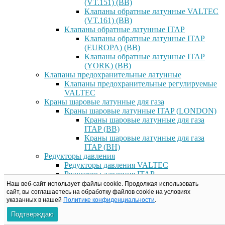
(VT.151) (ВВ)
Клапаны обратные латунные VALTEC
(VT.161) (ВВ)
Клапаны обратные латунные ITAP
Клапаны обратные латунные ITAP
(EUROPA) (ВВ)
Клапаны обратные латунные ITAP
(YORK) (ВВ)
Клапаны предохранительные латунные
Клапаны предохранительные регулируемые
VALTEC
Краны шаровые латунные для газа
Краны шаровые латунные ITAP (LONDON)
Краны шаровые латунные для газа
ITAP (ВВ)
Краны шаровые латунные для газа
ITAP (ВН)
Редукторы давления
Редукторы давления VALTEC
Редукторы давления ITAP
Редукторы давление RBM
Наш веб-сайт использует файлы cookie. Продолжая использовать
Фильтры латунные
сайт, вы соглашаетесь на обработку файлов сookie на условиях
указанных в нашей
Политике конфиденциальности
.
Фильтры латунные VALTEC
Фильтры прямые латунные VALTEC
Подтверждаю
(ВВ)/(ВН)