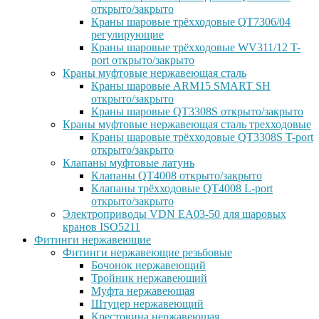
открыто/закрыто
Краны шаровые трёхходовые QT7306/04
регулирующие
Краны шаровые трёхходовые WV311/12 T-
port открыто/закрыто
Краны муфтовые нержавеющая сталь
Краны шаровые ARM15 SMART SH
открыто/закрыто
Краны шаровые QT3308S открыто/закрыто
Краны муфтовые нержавеющая сталь трехходовые
Краны шаровые трёхходовые QT3308S T-port
открыто/закрыто
Клапаны муфтовые латунь
Клапаны QT4008 открыто/закрыто
Клапаны трёхходовые QT4008 L-port
открыто/закрыто
Электроприводы VDN EA03-50 для шаровых
кранов ISO5211
Фитинги нержавеющие
Фитинги нержавеющие резьбовые
Бочонок нержавеющий
Тройник нержавеющий
Муфта нержавеющая
Штуцер нержавеющий
Крестовина нержавеющая