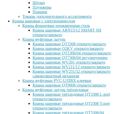
Штоки
Плунжеры
Поршни
Товары дополнительного ассортимента
Краны шаровые с электроприводом
Краны фланцевые нержавеющая сталь
Краны шаровые ARN15/12 SMART SH
открыто/закрыто
Краны муфтовые латунь
Краны шаровые QT3308 открыто/закрыто
Краны шаровые O2KV открыто/закрыто
Краны шаровые QT5306/04 открыто/закрыто
Краны шаровые QT7306/04 регулирующие
Краны шаровые WV201 открыто/закрыто
Краны шаровые WV211/12 открыто/закрыто
Краны шаровые WV251/52 открыто/закрыто
самовозвратный механизм
Краны муфтовые PVC-U/ПВХ клеевые
Краны шаровые QT9008 открыто/закрыто
Краны муфтовые латунь трёхходовые
Краны шаровые трёхходовые QT3308 L-port
открыто/закрыто
Краны шаровые трёхходовые QT3308 T-port
открыто/закрыто
Краны шаровые трёхходовые QT5306/04