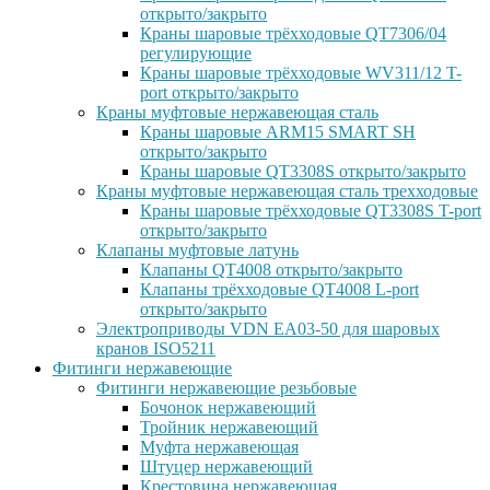
открыто/закрыто
Краны шаровые трёхходовые QT7306/04
регулирующие
Краны шаровые трёхходовые WV311/12 T-
port открыто/закрыто
Краны муфтовые нержавеющая сталь
Краны шаровые ARM15 SMART SH
открыто/закрыто
Краны шаровые QT3308S открыто/закрыто
Краны муфтовые нержавеющая сталь трехходовые
Краны шаровые трёхходовые QT3308S T-port
открыто/закрыто
Клапаны муфтовые латунь
Клапаны QT4008 открыто/закрыто
Клапаны трёхходовые QT4008 L-port
открыто/закрыто
Электроприводы VDN EA03-50 для шаровых
кранов ISO5211
Фитинги нержавеющие
Фитинги нержавеющие резьбовые
Бочонок нержавеющий
Тройник нержавеющий
Муфта нержавеющая
Штуцер нержавеющий
Крестовина нержавеющая