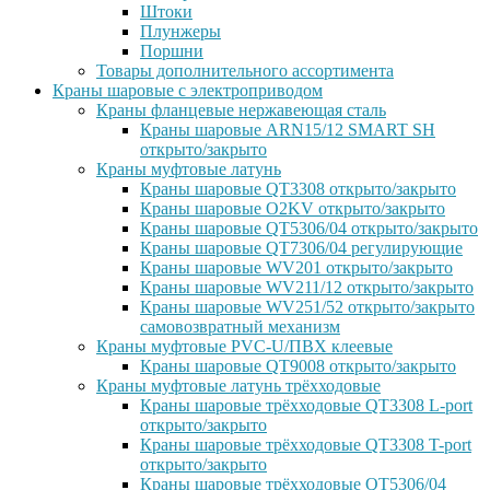
Штоки
Плунжеры
Поршни
Товары дополнительного ассортимента
Краны шаровые с электроприводом
Краны фланцевые нержавеющая сталь
Краны шаровые ARN15/12 SMART SH
открыто/закрыто
Краны муфтовые латунь
Краны шаровые QT3308 открыто/закрыто
Краны шаровые O2KV открыто/закрыто
Краны шаровые QT5306/04 открыто/закрыто
Краны шаровые QT7306/04 регулирующие
Краны шаровые WV201 открыто/закрыто
Краны шаровые WV211/12 открыто/закрыто
Краны шаровые WV251/52 открыто/закрыто
самовозвратный механизм
Краны муфтовые PVC-U/ПВХ клеевые
Краны шаровые QT9008 открыто/закрыто
Краны муфтовые латунь трёхходовые
Краны шаровые трёхходовые QT3308 L-port
открыто/закрыто
Краны шаровые трёхходовые QT3308 T-port
открыто/закрыто
Краны шаровые трёхходовые QT5306/04