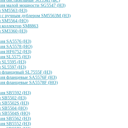
ия бистабильные SG5541 (БС)
вия малой мощности SG5547 (НЗ)
я SM5563 (НЗ)
я с ручным дублером SM5563M (НЗ)
я SM5564 (НО)
я коллектор SM8863
я SM3360 (НЗ)
ия SA5576 (НЗ)
вия SA5578 (НО)
ия HF6752 (НЗ)
ия SL5575 (НЗ)
 SL5595 (НЗ)
 SL5597 (НЗ)
я фланцевый SL7555F (НЗ)
вия фланцевые SA5576F (НЗ)
вия фланцевые SA5578F (НО)
ия SB5592 (НЗ)
 SB5502 (НЗ)
 SB5502S (НЗ)
я SB5504 (НО)
я SB5504S (НО)
ия SB5562 (НЗ)
ия SB5552 (НЗ)