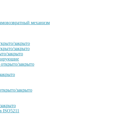
амовозвратный механизм
ткрыто/закрыто
ткрыто/закрыто
ыто/закрыто
улирующие
 открыто/закрыто
закрыто
открыто/закрыто
/закрыто
в ISO5211