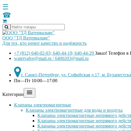
☰
☎
ООО "ТД Ватервальве"
Для тех, кто ценит качество и надёжность
+7 (812) 640-02-03; 640-44-19; 640-44-29
Заказ! Телефон в
watervalve@mail.ru / 6400203@mail.ru
г. Санкт-Петербург, ул. Софийская д.17, м. Бухарестс
Пн—Пт 10:00—17:00

Категории
Клапаны электромагнитные
Клапаны электромагнитные для воды и воздуха
Клапаны электромагнитные непрямого действ
Клапаны электромагнитные непрямого действ
Клапаны электромагнитные непрямого дейст