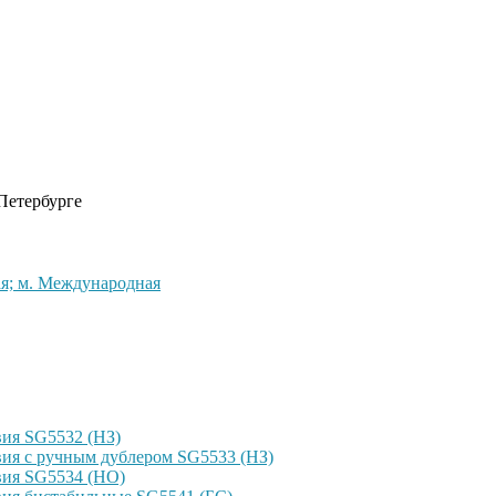
 Петербурге
кая; м. Международная
ия SG5532 (НЗ)
ия с ручным дублером SG5533 (НЗ)
вия SG5534 (НО)