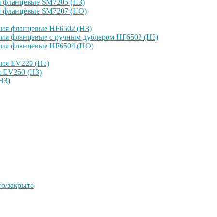
я фланцевые SM7205 (НЗ)
я фланцевые SM7207 (НО)
вия фланцевые HF6502 (НЗ)
ия фланцевые с ручным дублером HF6503 (Н3)
вия фланцевые HF6504 (НО)
вия EV220 (НЗ)
я EV250 (НЗ)
НЗ)
о/закрыто