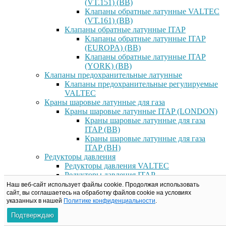
(VT.151) (ВВ)
Клапаны обратные латунные VALTEC
(VT.161) (ВВ)
Клапаны обратные латунные ITAP
Клапаны обратные латунные ITAP
(EUROPA) (ВВ)
Клапаны обратные латунные ITAP
(YORK) (ВВ)
Клапаны предохранительные латунные
Клапаны предохранительные регулируемые
VALTEC
Краны шаровые латунные для газа
Краны шаровые латунные ITAP (LONDON)
Краны шаровые латунные для газа
ITAP (ВВ)
Краны шаровые латунные для газа
ITAP (ВН)
Редукторы давления
Редукторы давления VALTEC
Редукторы давления ITAP
Редукторы давление RBM
Наш веб-сайт использует файлы cookie. Продолжая использовать
Фильтры латунные
сайт, вы соглашаетесь на обработку файлов сookie на условиях
указанных в нашей
Политике конфиденциальности
.
Фильтры латунные VALTEC
Фильтры прямые латунные VALTEC
Подтверждаю
(ВВ)/(ВН)