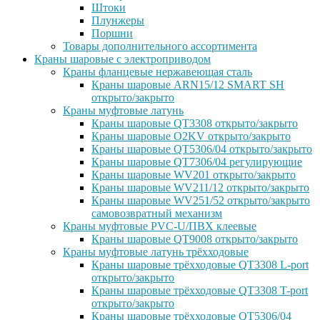
Штоки
Плунжеры
Поршни
Товары дополнительного ассортимента
Краны шаровые с электроприводом
Краны фланцевые нержавеющая сталь
Краны шаровые ARN15/12 SMART SH
открыто/закрыто
Краны муфтовые латунь
Краны шаровые QT3308 открыто/закрыто
Краны шаровые O2KV открыто/закрыто
Краны шаровые QT5306/04 открыто/закрыто
Краны шаровые QT7306/04 регулирующие
Краны шаровые WV201 открыто/закрыто
Краны шаровые WV211/12 открыто/закрыто
Краны шаровые WV251/52 открыто/закрыто
самовозвратный механизм
Краны муфтовые PVC-U/ПВХ клеевые
Краны шаровые QT9008 открыто/закрыто
Краны муфтовые латунь трёхходовые
Краны шаровые трёхходовые QT3308 L-port
открыто/закрыто
Краны шаровые трёхходовые QT3308 T-port
открыто/закрыто
Краны шаровые трёхходовые QT5306/04