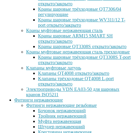
открыто/закрыто
Краны шаровые трёхходовые QT7306/04
регулирующие
Краны шаровые трёхходовые WV311/12 T-
port открыто/закрыто
Краны муфтовые нержавеющая сталь
Краны шаровые ARM15 SMART SH
открыто/закрыто
Краны шаровые QT3308S открыто/закрыто
Краны муфтовые нержавеющая сталь трехходовые
Краны шаровые трёхходовые QT3308S T-port
открыто/закрыто
Клапаны муфтовые латунь
Клапаны QT4008 открыто/закрыто
Клапаны трёхходовые QT4008 L-port
открыто/закрыто
Электроприводы VDN EA03-50 для шаровых
кранов ISO5211
Фитинги нержавеющие
Фитинги нержавеющие резьбовые
Бочонок нержавеющий
Тройник нержавеющий
Муфта нержавеющая
Штуцер нержавеющий
Крестовина нержавеющая