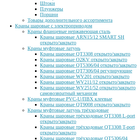
Штоки
Плунжеры
Поршни
Товары дополнительного ассортимента
Краны шаровые с электроприводом
Краны фланцевые нержавеющая сталь
Краны шаровые ARN15/12 SMART SH
открыто/закрыто
Краны муфтовые латунь
Краны шаровые QT3308 открыто/закрыто
Краны шаровые O2KV открыто/закрыто
Краны шаровые QT5306/04 открыто/закрыто
Краны шаровые QT7306/04 регулирующие
Краны шаровые WV201 открыто/закрыто
Краны шаровые WV211/12 открыто/закрыто
Краны шаровые WV251/52 открыто/закрыто
самовозвратный механизм
Краны муфтовые PVC-U/ПВХ клеевые
Краны шаровые QT9008 открыто/закрыто
Краны муфтовые латунь трёхходовые
Краны шаровые трёхходовые QT3308 L-port
открыто/закрыто
Краны шаровые трёхходовые QT3308 T-port
открыто/закрыто
Краны шаровые трёхходовые QT5306/04