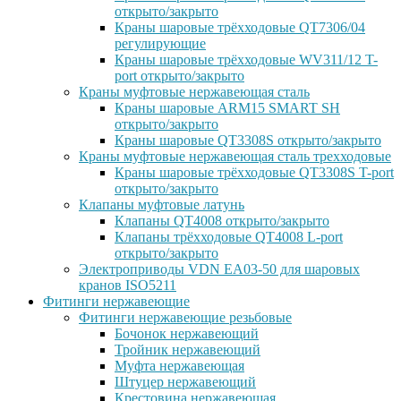
открыто/закрыто
Краны шаровые трёхходовые QT7306/04
регулирующие
Краны шаровые трёхходовые WV311/12 T-
port открыто/закрыто
Краны муфтовые нержавеющая сталь
Краны шаровые ARM15 SMART SH
открыто/закрыто
Краны шаровые QT3308S открыто/закрыто
Краны муфтовые нержавеющая сталь трехходовые
Краны шаровые трёхходовые QT3308S T-port
открыто/закрыто
Клапаны муфтовые латунь
Клапаны QT4008 открыто/закрыто
Клапаны трёхходовые QT4008 L-port
открыто/закрыто
Электроприводы VDN EA03-50 для шаровых
кранов ISO5211
Фитинги нержавеющие
Фитинги нержавеющие резьбовые
Бочонок нержавеющий
Тройник нержавеющий
Муфта нержавеющая
Штуцер нержавеющий
Крестовина нержавеющая