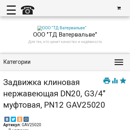
☰
☎
ООО "ТД Ватервальве"
Для тех, кто ценит качество и надёжность

Категории



Задвижка клиновая
нержавеющая DN20, G3/4"
муфтовая, PN12 GAV25020
Артикул:
GAV25020