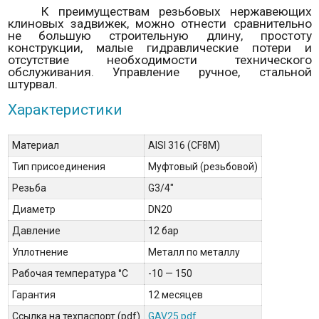
К преимуществам резьбовых нержавеющих
клиновых задвижек
, можно отнести сравнительно
не большую строительную длину, простоту
конструкции, малые гидравлические потери и
отсутствие необходимости технического
обслуживания. Управление ручное, стальной
штурвал.
Характеристики
Материал
AISI 316 (CF8M)
Тип присоединения
Муфтовый (резьбовой)
Резьба
G3/4"
Диаметр
DN20
Давление
12 бар
Уплотнение
Металл по металлу
Рабочая температура °С
-10 — 150
Гарантия
12 месяцев
Ссылка на техпаспорт (pdf)
GAV25.pdf