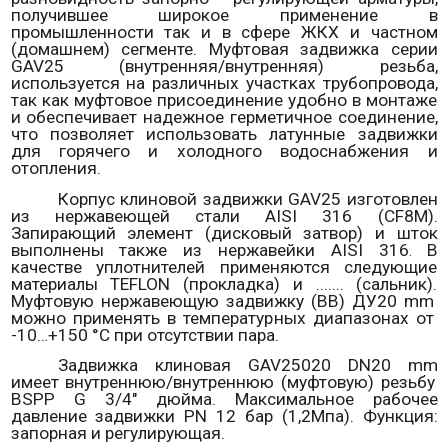
получившее широкое применение в
промышленности так и в сфере ЖКХ и частном
(домашнем) сегменте. Муфтовая задвижка серии
GAV25
(внутренняя/внутренняя) резьба,
используется на различных участках трубопровода,
так как муфтовое присоединение удобно в монтаже
и обеспечивает надежное герметичное соединение,
что позволяет использовать латунные задвижки
для горячего и холодного водоснабжения и
отопления.
Корпус клиновой задвижки
GAV25
изготовлен
из нержавеющей стали AISI 316 (CF8M)
.
Запирающий элемент (дисковый затвор) и шток
выполнены также из нержавейки
AISI 316
В
.
качестве уплотнителей применяются следующие
материалы TEFLON (прокладка) и ....... (сальник).
Муфтовую нержавеющую задвижку (ВВ) ДУ20
mm
можно применять в температурных диапазонах от
-10…+150 °С при отсутствии пара.
Задвижка клиновая
GAV25020
DN
20
mm
имеет внутреннюю/внутреннюю (муфтовую) резьбу
BSPP
G
3/4" дюйма.
Максимальное рабочее
давление задвижки
PN
12 бар (1,2Мпа). Функция:
запорная и регулирующая.