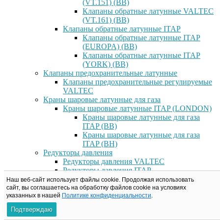
(VT.151) (ВВ)
Клапаны обратные латунные VALTEC
(VT.161) (ВВ)
Клапаны обратные латунные ITAP
Клапаны обратные латунные ITAP
(EUROPA) (ВВ)
Клапаны обратные латунные ITAP
(YORK) (ВВ)
Клапаны предохранительные латунные
Клапаны предохранительные регулируемые
VALTEC
Краны шаровые латунные для газа
Краны шаровые латунные ITAP (LONDON)
Краны шаровые латунные для газа
ITAP (ВВ)
Краны шаровые латунные для газа
ITAP (ВН)
Редукторы давления
Редукторы давления VALTEC
Редукторы давления ITAP
Редукторы давление RBM
Наш веб-сайт использует файлы cookie. Продолжая использовать
Фильтры латунные
сайт, вы соглашаетесь на обработку файлов сookie на условиях
указанных в нашей
Политике конфиденциальности
.
Фильтры латунные VALTEC
Фильтры прямые латунные VALTEC
Подтверждаю
(ВВ)/(ВН)