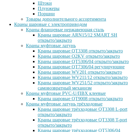
Штоки
Плунжеры
Поршни
Товары дополнительного ассортимента
Краны шаровые с электроприводом
Краны фланцевые нержавеющая сталь
Краны шаровые ARN15/12 SMART SH
открыто/закрыто
Краны муфтовые латунь
Краны шаровые QT3308 открыто/закрыто
Краны шаровые O2KV открыто/закрыто
Краны шаровые QT5306/04 открыто/закрыто
Краны шаровые QT7306/04 регулирующие
Краны шаровые WV201 открыто/закрыто
Краны шаровые WV211/12 открыто/закрыто
Краны шаровые WV251/52 открыто/закрыто
самовозвратный механизм
Краны муфтовые PVC-U/ПВХ клеевые
Краны шаровые QT9008 открыто/закрыто
Краны муфтовые латунь трёхходовые
Краны шаровые трёхходовые QT3308 L-port
открыто/закрыто
Краны шаровые трёхходовые QT3308 T-port
открыто/закрыто
Краны шаровые трёхходовые QT5306/04