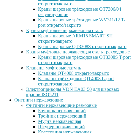
открыто/закрыто
Краны шаровые трёхходовые QT7306/04
регулирующие
Краны шаровые трёхходовые WV311/12 T-
port открыто/закрыто
Краны муфтовые нержавеющая сталь
Краны шаровые ARM15 SMART SH
открыто/закрыто
Краны шаровые QT3308S открыто/закрыто
Краны муфтовые нержавеющая сталь трехходовые
Краны шаровые трёхходовые QT3308S T-port
открыто/закрыто
Клапаны муфтовые латунь
Клапаны QT4008 открыто/закрыто
Клапаны трёхходовые QT4008 L-port
открыто/закрыто
Электроприводы VDN EA03-50 для шаровых
кранов ISO5211
Фитинги нержавеющие
Фитинги нержавеющие резьбовые
Бочонок нержавеющий
Тройник нержавеющий
Муфта нержавеющая
Штуцер нержавеющий
Крестовина нержавеющая